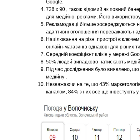
Google.
728 x 90 , також відомий як повний бан
для медійної реклами. Його використов
Рекламодавці більше зосереджуються н
адаптивні оголошення переважають на
Націлювання на різні пристрої є ключем
онлайн-магазинів однакові для різних ти
Середній коефіцієнт кліків у мережі Goo
50% людей випадково натискають медій
Під час дослідження було виявлено, що 
медійну .
Незважаючи на те, що 43% маркетолог
каналом, 84% з них все ще інвестують у 