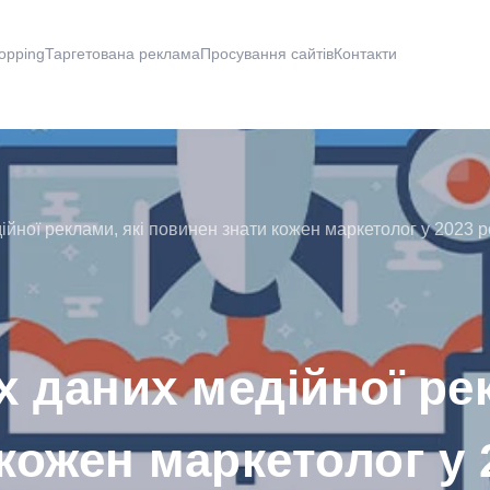
opping
Таргетована реклама
Просування сайтів
Контакти
ійної реклами, які повинен знати кожен маркетолог у 2023 р
х даних медійної рек
кожен маркетолог у 