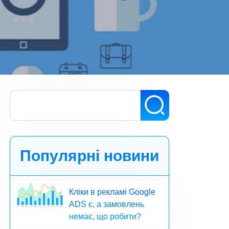
Популярні новини
Кліки в рекламі Google
ADS є, а замовлень
немає, що робити?