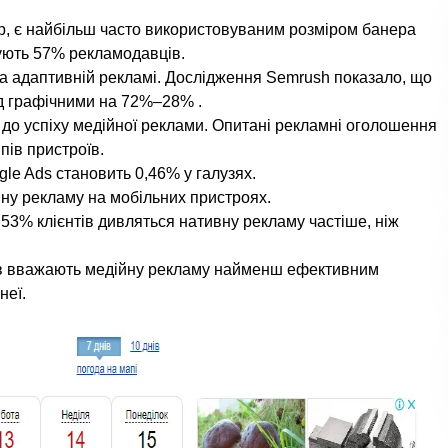
ер, є найбільш часто використовуваним розміром банера
ують 57% рекламодавців.
а адаптивній рекламі. Дослідження Semrush показало, що
д графічними на 72%–28% .
 до успіху медійної реклами. Опитані рекламні оголошення
пів пристроїв.
gle Ads становить 0,46% у галузях.
ну рекламу на мобільних пристроях.
53% клієнтів дивляться нативну рекламу частіше, ніж
ів вважають медійну рекламу найменш ефективним
неї.