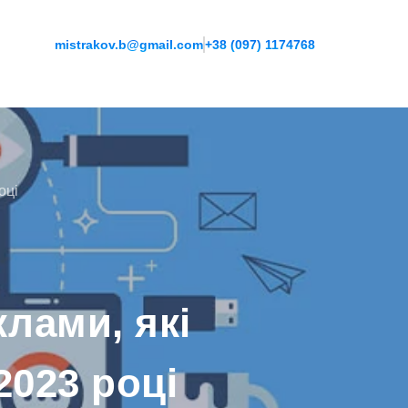
mistrakov.b@gmail.com
+38 (097) 1174768
оці
лами, які
2023 році