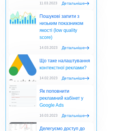
Детальніше
11.03.2023
Пошукові запити з
низьким показником
якості (low quality
score)
Детальніше
14.03.2023
Що таке налаштування
контекстної реклами?
Детальніше
14.02.2023
Як поповнити
рекламний кабінет у
Google Ads
Детальніше
16.03.2023
Делегуємо доступ до