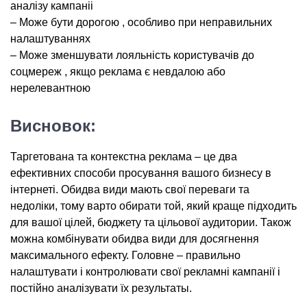
аналiзy кампанii
– Може бути дорогою , особливо при неправильних
налаштуваннях
– Може зменшyвати лояльнicть користyвaчiв до
соцмереж , якщo реклама є невдалою або
нерелевантною
Висновок:
Таргетована та контекстна реклама – це два
ефективних способи просування вашого бизнесу в
інтернеті. Обидва види мають свої переваги та
недоліки, тому варто обирати той, який краще підходить
для вашої цілей, бюджету та цільової аудитории. Також
можна комбінувати обидва види для досягнення
максимального ефекту. Головне – правильно
налаштувати і контролювати свої рекламні кампанії і
постійно аналізувати їх результаты.