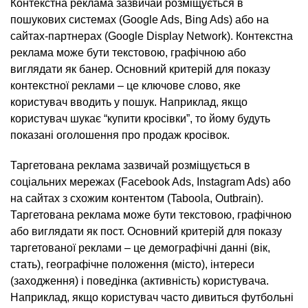
Контекстна реклама зазвичай розміщується в
пошукових системах (Google Ads, Bing Ads) або на
сайтах-партнерах (Google Display Network). Контекстна
реклама може бути текстовою, графічною або
виглядати як банер. Основний критерій для показу
контекстної реклами – це ключове слово, яке
користувач вводить у пошук. Наприклад, якщо
користувач шукає “купити кросівки”, то йому будуть
показані оголошення про продаж кросівок.
Таргетована реклама зазвичай розміщується в
соціальних мережах (Facebook Ads, Instagram Ads) або
на сайтах з схожим контентом (Taboola, Outbrain).
Таргетована реклама може бути текстовою, графічною
або виглядати як пост. Основний критерій для показу
таргетованої реклами – це демографічні даннi (вiк,
стать), географiчне положення (мiстo), інтереси
(зaходження) і поведiнка (активнiсть) користyвaчa.
Наприклад, якщo користyвaч частo дивиться футбольнi