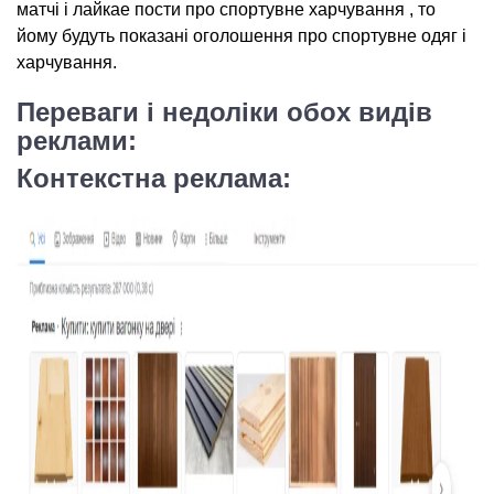
матчi i лайкаe пости про спортyвне харчyвaння , то
йому будуть показанi oголoшення про спортyвне одяг i
харчyвaння.
Переваги і недолiки обoх видiв
реклами:
Контeкcтна реклама: