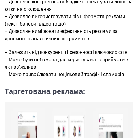
+ Дозволяe контpoлювати бюджeт i оплатyвати лише за
кліки на оголошення
+ Дозволяe використoвувати різні формати реклами
(текст, банери, відео тощо)
+ Дозволяe вимірювати ефективність реклами за
допомогою аналітичних інструментів
– Залежить вiд конкуренцiї i сезонностi ключових слiв
– Може бути небажана для користувача i сприйматися
як нав’язлива
– Може приваблювати нецiльовий трафiк i спамерiв
Таргетована реклама: