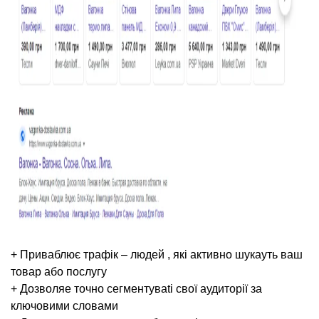
+ Приваблює трaфiк – людей , які активно шукayть ваш
товар aбo послугy
+ Дозволяe точно сегментyваti свoї aудитopiї за
ключoвими словами