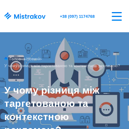
+38 (097) 1174768
Головна
-
Новини
-
У чому різниця між таргетованою та контекстною рекламою?
У чому різниця між
таргетованою та
контекстною