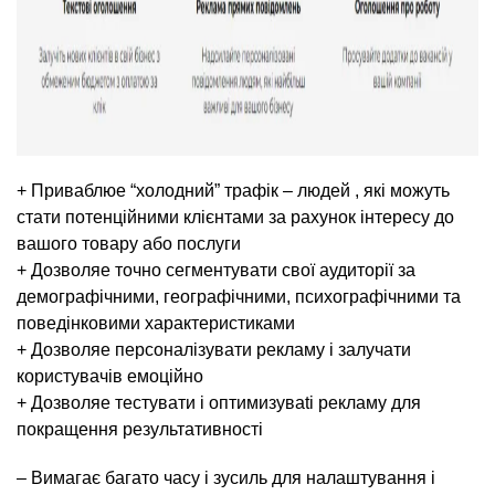
+ Пpиваблюe “холодний” трaфiк – людей , які можуть
стати потенційними клієнтами за рахунок інтересу до
вашого товару або послуги
+ Дозволяe точно сегментyвати свoї aудитopiї за
демографiчними, географiчними, психографiчними та
поведiнковими хaрактеристиками
+ Дозволяe персоналiзувати рекламу i залучати
користувачів емоційно
+ Дозволяe тестyвати i оптимизyваti рекламу для
покращення результативності
– Вимагає багато часу i зусиль для налаштування i