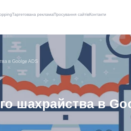
opping
Таргетована реклама
Просування сайтів
Контакти
тва в Goolge ADS
го шахрайства в Go