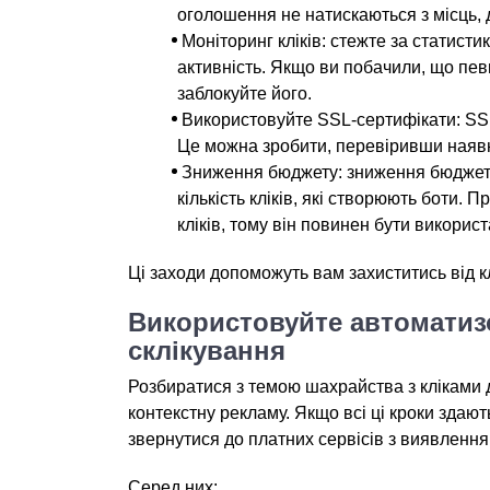
оголошення не натискаються з місць, 
Моніторинг кліків: стежте за статист
активність. Якщо ви побачили, що певн
заблокуйте його.
Використовуйте SSL-сертифікати: SSL
Це можна зробити, перевіривши наявні
Зниження бюджету: зниження бюджет
кількість кліків, які створюють боти.
кліків, тому він повинен бути викорис
Ці заходи допоможуть вам захиститись від к
Використовуйте автоматиз
склікування
Розбиратися з темою шахрайства з кліками д
контекстну рекламу. Якщо всі ці кроки зда
звернутися до платних сервісів з виявлення 
Серед них: