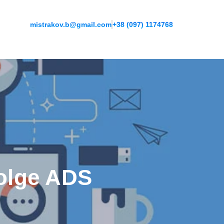
mistrakov.b@gmail.com
+38 (097) 1174768
olge ADS