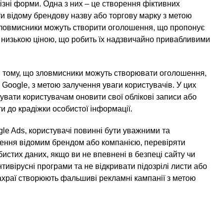
ізні форми. Одна з них – це створення фіктивних
и відому брендову назву або торгову марку з метою
 зловмисники можуть створити оголошення, що пропонує
уже низькою ціною, що робить їх надзвичайно привабливими
в тому, що зловмисники можуть створювати оголошення,
 Google, з метою залучення уваги користувачів. У цих
вати користувачам оновити свої облікові записи або
и до крадіжки особистої інформації.
le Ads, користувачі повинні бути уважними та
шення відомим брендом або компанією, перевіряти
бистих даних, якщо ви не впевнені в безпеці сайту чи
нтивірусні програми та не відкривати підозрілі листи або
храї створюють фальшиві рекламні кампанії з метою