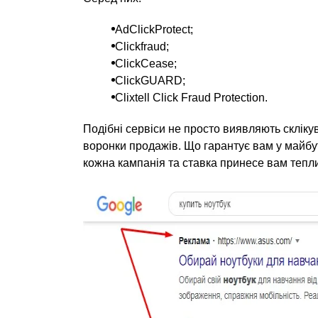
AdClickProtect;
Clickfraud;
ClickCease;
ClickGUARD;
Clixtell Click Fraud Protection.
Подібні сервіси не просто виявляють скліку
воронки продажів. Що гарантує вам у майб
кожна кампанія та ставка принесе вам тепли