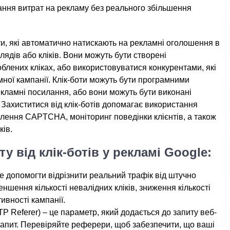
тання витрат на рекламу без реального збільшення
ти, які автоматично натискають на рекламні оголошення в
глядів або кліків. Вони можуть бути створені
облених кліках, або використовуватися конкурентами, які
ної кампанії. Клік-боти можуть бути програмними
екламні посилання, або вони можуть бути виконані
. Захиститися від клік-ботів допомагає використання
влення CAPTCHA, моніторинг поведінки клієнтів, а також
ків.
ту від клік-ботів у рекламі Google:
е допомогти відрізнити реальний трафік від штучно
ншення кількості невалідних кліків, зниження кількості
ивності кампанії.
 Referer) – це параметр, який додається до запиту веб-
я запит. Перевіряйте реферери, щоб забезпечити, що ваші