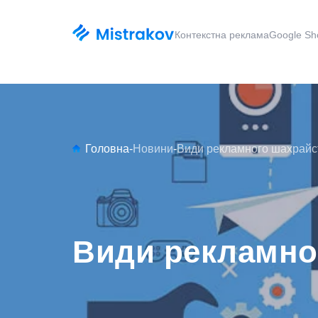
Контекстна реклама
Google Sh
Головна
-
Новини
-
Види рекламного шахрайс
Види рекламно