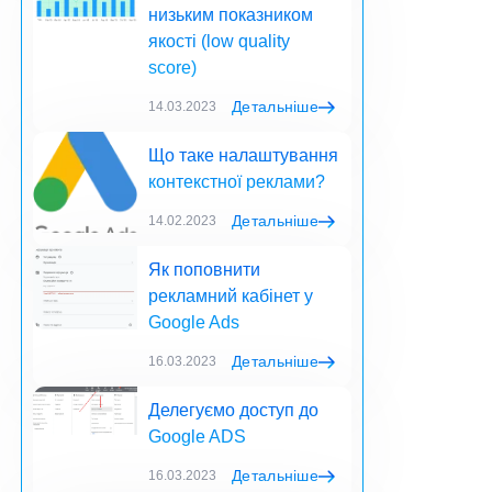
низьким показником
якості (low quality
score)
Детальніше
14.03.2023
Що таке налаштування
контекстної реклами?
Детальніше
14.02.2023
Як поповнити
рекламний кабінет у
Google Ads
Детальніше
16.03.2023
Делегуємо доступ до
Google ADS
Детальніше
16.03.2023