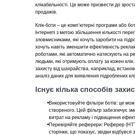
клікабельності. Це може призвести до зрос
продажів.
Клік-боти – це комп’ютерні програми або бо
Інтернеті з метою збільшення кількості пере
зловмисниками, які хочуть заробити на підр
хочуть навіть зменшити ефективність реклам
роботами, які автоматично натискують на р
людьми, які отримують оплату за кожен клік
захисту від шахрайства, наприклад, встано
аналіз даних для виявлення підроблених клі
Існує кілька способів захис
Використовуйте фільтри ботів: це мож
створеного. Цей фільтр забезпечує зме
витрат на рекламу і підвищення ефект
Перевіряйте реферери: Реферер (HTTP
сторінки, що показує, звідки відбувс