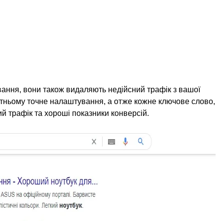
вання, вони також видаляють недійсний трафік з вашої
утньому точне налаштування, а отже кожне ключове слово,
й трафік та хороші показники конверсій.