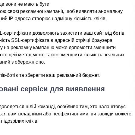
де вони не мають бути.
икою своєї рекламної кампанії, щоб виявляти аномальну
ий IP-адреса створює надмірну кількість кліків,
-сертифікати дозволяють захистити ваш сайт від ботів.
сть SSL-сертифіката в адресній стрічці браузера.
у на рекламну кампанію може допомогти зменшити
 Проте цей метод може також зменшити кількість реальних
таний з обережністю.
лік-ботів та зберегти ваш рекламний бюджет.
овані сервіси для виявлення
оведеться цілій команді, особливо тим, хто налаштовує
ються вам складними або неефективними, ви завжди можете
підозрілих кліків.