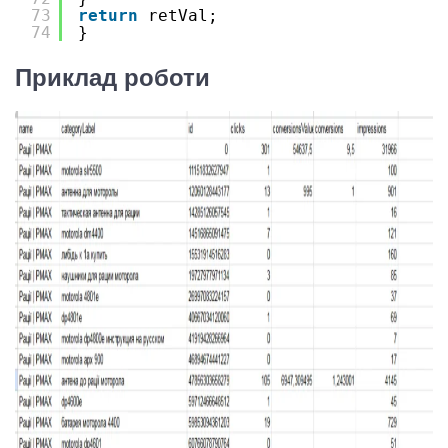
73
return
retVal;
74
}
Приклад роботи