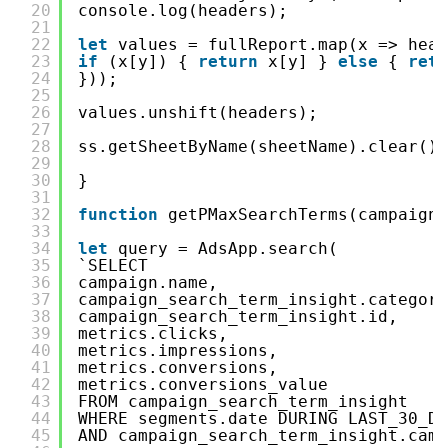
20
console.log(headers);
21
22
let
values = fullReport.map(x => head
23
if
(x[y]) { 
return
x[y] } 
else
{ 
retu
24
}));
25
26
values.unshift(headers);
27
28
ss.getSheetByName(sheetName).clear().
29
30
}
31
32
function
getPMaxSearchTerms(campaignI
33
34
let
query = AdsApp.search(
35
`SELECT
36
campaign.name,
37
campaign_search_term_insight.category
38
campaign_search_term_insight.id,
39
metrics.clicks,
40
metrics.impressions,
41
metrics.conversions,
42
metrics.conversions_value
43
FROM campaign_search_term_insight
44
WHERE segments.date DURING LAST_30_DA
45
AND campaign_search_term_insight.camp