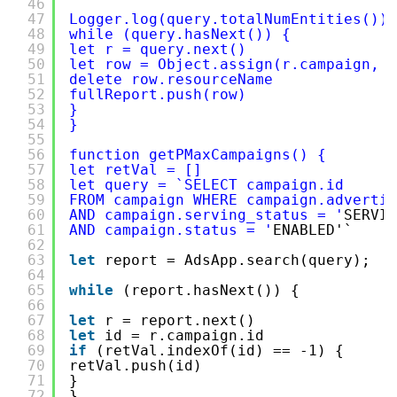
46
47
Logger.log(query.totalNumEntities())
48
while (query.hasNext()) {
49
let r = query.next()
50
let row = Object.assign(r.campaign, r
51
delete row.resourceName
52
fullReport.push(row)
53
}
54
}
55
56
function getPMaxCampaigns() {
57
let retVal = []
58
let query = `SELECT campaign.id
59
FROM campaign WHERE campaign.advertis
60
AND campaign.serving_status = '
SERVIN
61
AND campaign.status = '
ENABLED'`
62
63
let
report = AdsApp.search(query);
64
65
while
(report.hasNext()) {
66
67
let
r = report.next()
68
let
id = r.campaign.id
69
if
(retVal.indexOf(id) == -1) {
70
retVal.push(id)
71
}
72
}