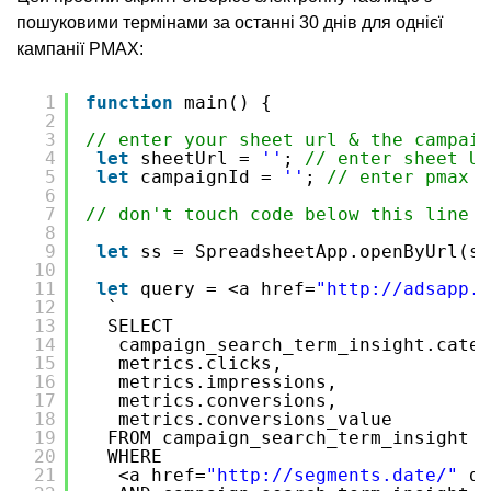
пошуковими термінами за останні 30 днів для однієї
кампанії PMAX:
1
function
main() {
2
3
// enter your sheet url & the campaig
4
let
sheetUrl = 
''
; 
// enter sheet UR
5
let
campaignId = 
''
; 
// enter pmax c
6
7
// don't touch code below this line
8
9
let
ss = SpreadsheetApp.openByUrl(sh
10
11
let
query = <a href=
"
http://adsapp.r
12
`
13
SELECT 
14
campaign_search_term_insight.categ
15
metrics.clicks, 
16
metrics.impressions, 
17
metrics.conversions,
18
metrics.conversions_value
19
FROM campaign_search_term_insight 
20
WHERE 
21
<a href=
"
http://segments.date/
"
da