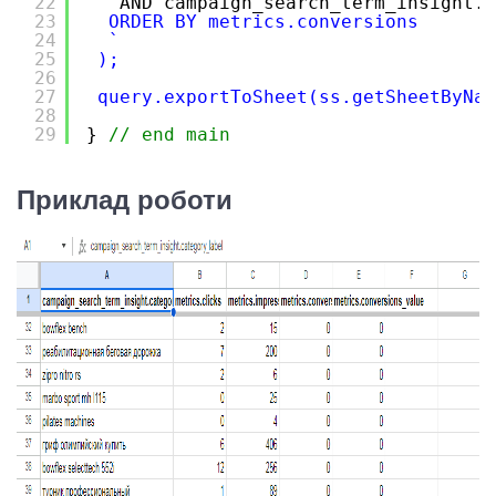
22
AND campaign_search_term_insight.c
23
ORDER BY metrics.conversions
24
`
25
);
26
27
query.exportToSheet(ss.getSheetByNam
28
29
} 
// end main
Приклад роботи