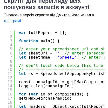
Скрипт для перегляду всіх
пошукових записів в аккаунті
Оновлена версія скрипту від Дмитра, його канал в
телеграмі
1
var
fullReport = [];
2
3
function
main() {
4
5
// enter your spreadsheet url and she
6
let
sheetUrl = 
''
; 
// enter spreadshe
7
let
sheetName = 
'Sheet1'
; 
// enter sh
8
9
// don't touch code below this line
10
// =================================
11
let
ss = SpreadsheetApp.openByUrl(she
12
13
const campaignIds = getPMaxCampaigns(
14
Logger.log(campaignIds)
15
16
for
(
var
id of campaignIds) {
17
getPMaxSearchTerms(id)
18
}
19
let
headers = Object.keys(fullReport[