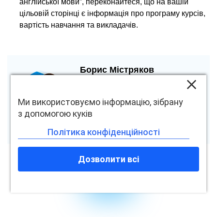
англійської мови”, переконайтеся, що на вашій
цільовій сторінці є інформація про програму курсів,
вартість навчання та викладачів.
Борис Містряков
Експерт з платної реклами та SEO-
аналітик, консультант. Завжди в курсі
Ми використовуємо інформацію, зібрану
нових тенденцій.
з допомогою куків
Політика конфіденційності
Дозволити всі
Інші новини