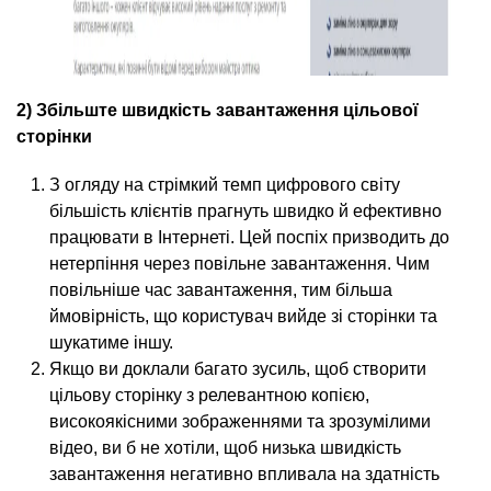
2) Збільште швидкість завантаження цільової
сторінки
З огляду на стрімкий темп цифрового світу
більшість клієнтів прагнуть швидко й ефективно
працювати в Інтернеті. Цей поспіх призводить до
нетерпіння через повільне завантаження. Чим
повільніше час завантаження, тим більша
ймовірність, що користувач вийде зі сторінки та
шукатиме іншу.
Якщо ви доклали багато зусиль, щоб створити
цільову сторінку з релевантною копією,
високоякісними зображеннями та зрозумілими
відео, ви б не хотіли, щоб низька швидкість
завантаження негативно впливала на здатність