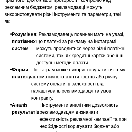
Крім того, для більшої прозорості і контролю над
рекламним бюджетом, рекламодавці можуть
використовувати різні інструменти та параметри, такі
як:
Розуміння
: Рекламодавець повинен мати на увазі,
платіжних
що платежі за рекламу на інстаграмі
систем
можуть проводитися через різні платіжні
системи, такі як кредитні картки або інші
доступні методи оплати.
Форми
: Інстаграм може використовувати систему
платежу
автоматичного зняття коштів або ручну
систему оплати, в залежності від
налаштувань рекламодавця та умов
контракту.
Аналіз
: Інструменти аналітики дозволяють
результатів
рекламодавцям визначати
ефективність рекламної кампанії та при
необхідності коригувати бюджет або