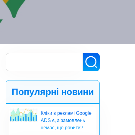
Популярні новини
Кліки в рекламі Google
ADS є, а замовлень
немає, що робити?