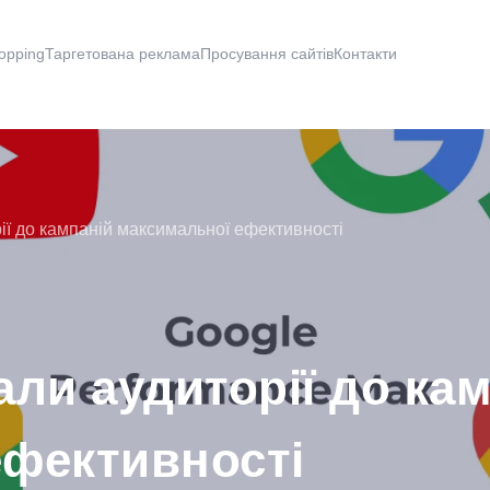
opping
Таргетована реклама
Просування сайтів
Контакти
ії до кампаній максимальної ефективності
али аудиторії до ка
ефективності