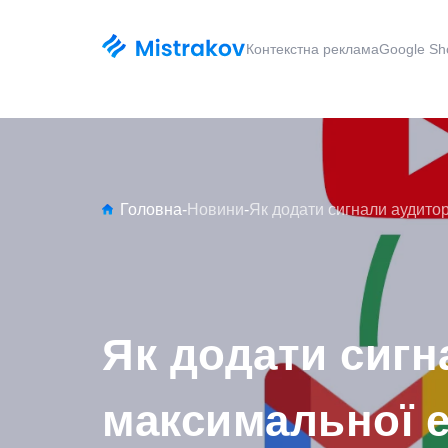
Контекстна реклама
Google Sh
Головна
-
Новини
-
Як додати сигнали аудитор
Як додати сигн
максимальної 