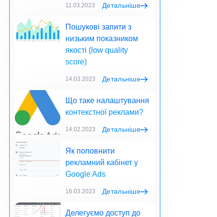
Детальніше
11.03.2023
Пошукові запити з
низьким показником
якості (low quality
score)
Детальніше
14.03.2023
Що таке налаштування
контекстної реклами?
Детальніше
14.02.2023
Як поповнити
рекламний кабінет у
Google Ads
Детальніше
16.03.2023
Делегуємо доступ до