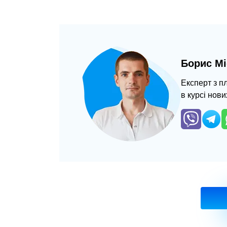
Борис Мі
Експерт з п
в курсі нови