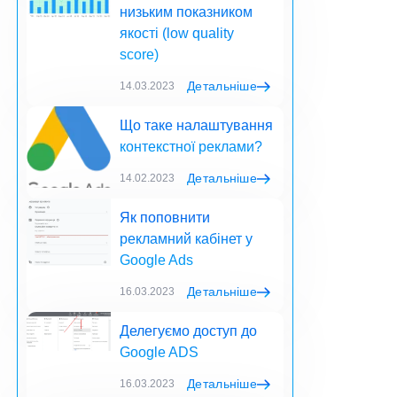
низьким показником
якості (low quality
score)
Детальніше
14.03.2023
Що таке налаштування
контекстної реклами?
Детальніше
14.02.2023
Як поповнити
рекламний кабінет у
Google Ads
Детальніше
16.03.2023
Делегуємо доступ до
Google ADS
Детальніше
16.03.2023