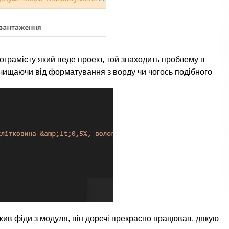
ограмісту який веде проект, той знаходить проблему в
очищаючи від форматування з ворду чи чогось подібного
жив фіди з модуля, він доречі прекрасно працював, дякую