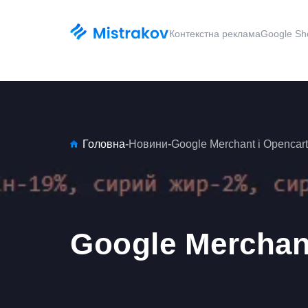
Контекстна реклама
Google Sh
Головна
-
Новини
-
Google Merchant і Opencart
Google Merchant