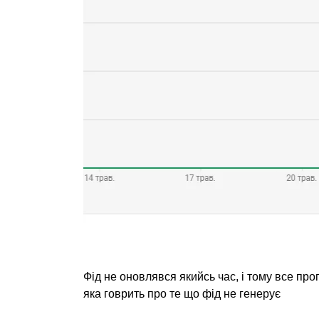
Фід не оновлявся якийсь час, і тому все проп
яка говрить про те що фід не генерує