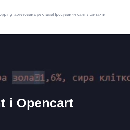
opping
Таргетована реклама
Просування сайтів
Контакти
 і Opencart